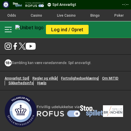
Spil Ansvarligt
--:--
Odds
Casino
Live Casino
Bingo
Poker
Log ind / Opret
Gambling kan være vanedannende. Spil ansvarligt.
Ansvarligt Spil
Regler og vilkår
Fortrolighedserklæring
Om MITID
Sikkerhedsinfo
Hjælp