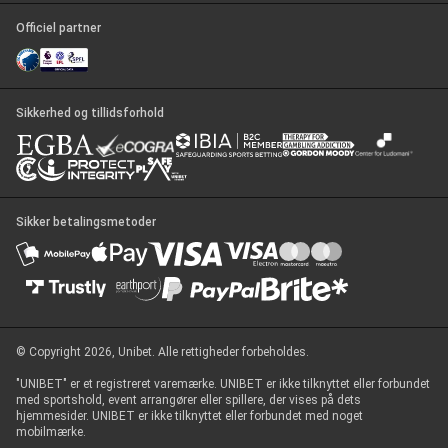
Officiel partner
Sikkerhed og tillidsforhold
Sikker betalingsmetoder
© Copyright 2026, Unibet. Alle rettigheder forbeholdes.
"UNIBET" er et registreret varemærke. UNIBET er ikke tilknyttet eller forbundet
med sportshold, event arrangører eller spillere, der vises på dets
hjemmesider. UNIBET er ikke tilknyttet eller forbundet med noget
mobilmærke.