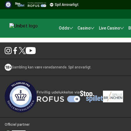
Spil Ansvarligt
Odds
Casino
Live Casino
B
Gambling kan være vanedannende. Spil ansvarligt.
Officiel partner