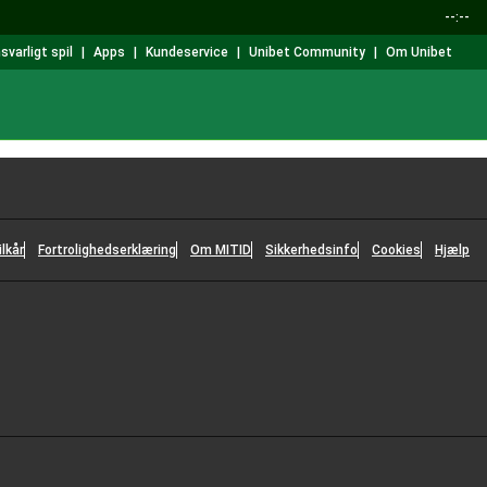
--:--
svarligt spil
|
Apps
|
Kundeservice
|
Unibet Community
|
Om Unibet
ilkår
Fortrolighedserklæring
Om MITID
Sikkerhedsinfo
Cookies
Hjælp