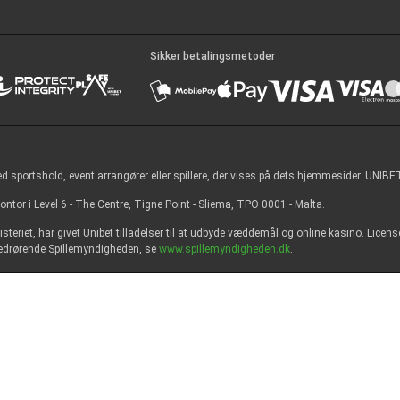
Sikker betalingsmetoder
ed sportshold, event arrangører eller spillere, der vises på dets hjemmesider. UNIBE
tor i Level 6 - The Centre, Tigne Point - Sliema, TPO 0001 - Malta.
eriet, har givet Unibet tilladelser til at udbyde væddemål og online kasino. Licens
 vedrørende Spillemyndigheden, se
www.spillemyndigheden.dk
.