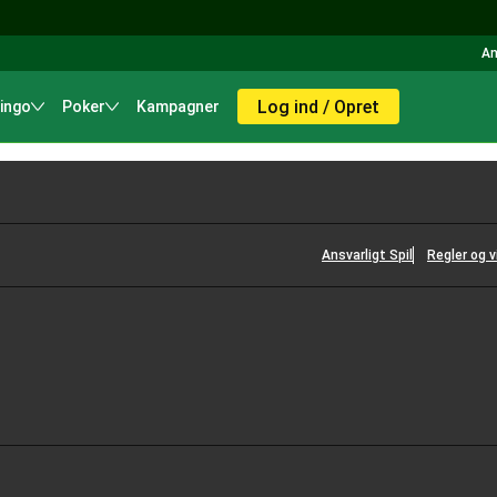
An
Log ind / Opret
ingo
Poker
Kampagner
Ansvarligt Spil
Regler og v