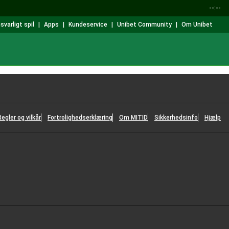
--:--
svarligt spil
|
Apps
|
Kundeservice
|
Unibet Community
|
Om Unibet
Regler og vilkår
Fortrolighedserklæring
Om MITID
Sikkerhedsinfo
Hjælp