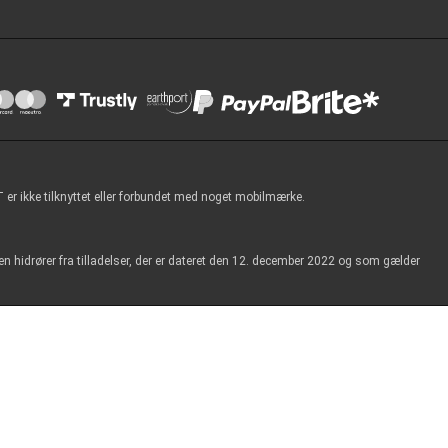
T er ikke tilknyttet eller forbundet med noget mobilmærke.
en hidrører fra tilladelser, der er dateret den 12. december 2022 og som gælder