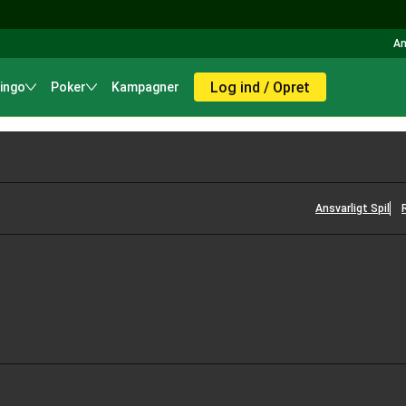
An
Log ind / Opret
ingo
Poker
Kampagner
Ansvarligt Spil