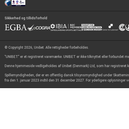
Sikkerhed og tillidsforhold
© Copyright 2026, Unibet. Alle rettigheder forbeholdes.
"UNIBET" er et registreret varemærke. UNIBET er ikke tilknyttet eller forbundet m
Denne hjemmeside vedligeholdes af Unibet (Denmark) Ltd, som har registreret kon
Spillemyndigheden, der er en offentlig dansk tilsynsmyndighed under Skatteminist
fra den 1. januar 2023 indtil den 31 december 2027. For yderligere oplysninger