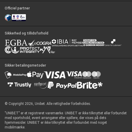
Officiel partner
Sikkerhed og tillidsforhold
Sikker betalingsmetoder
© Copyright 2026, Unibet. Alle rettigheder forbeholdes.
"UNIBET" er et registreret varemærke. UNIBET er ikke tilknyttet eller forbundet
med sportshold, event arrangører eller spillere, der vises på dets
hjemmesider. UNIBET er ikke tilknyttet eller forbundet med noget
mobilmærke.