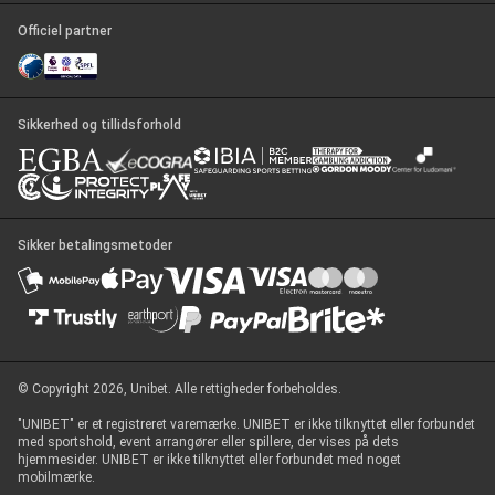
Officiel partner
Sikkerhed og tillidsforhold
Sikker betalingsmetoder
© Copyright 2026, Unibet. Alle rettigheder forbeholdes.
"UNIBET" er et registreret varemærke. UNIBET er ikke tilknyttet eller forbundet
med sportshold, event arrangører eller spillere, der vises på dets
hjemmesider. UNIBET er ikke tilknyttet eller forbundet med noget
mobilmærke.