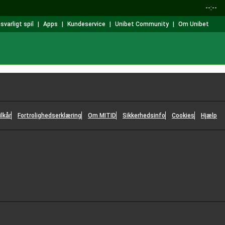
--:--
svarligt spil
|
Apps
|
Kundeservice
|
Unibet Community
|
Om Unibet
ilkår
Fortrolighedserklæring
Om MITID
Sikkerhedsinfo
Cookies
Hjælp