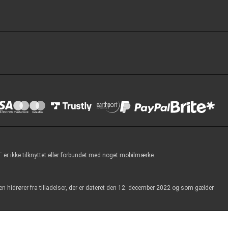
T er ikke tilknyttet eller forbundet med noget mobilmærke.
en hidrører fra tilladelser, der er dateret den 12. december 2022 og som gælder