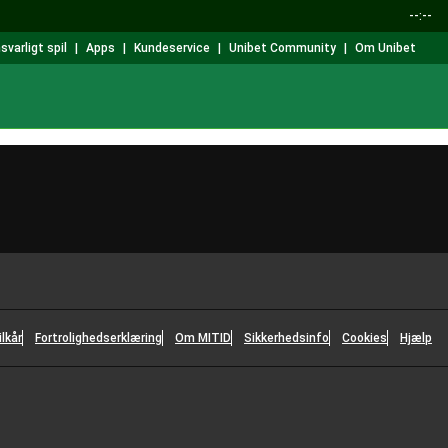
--:--
svarligt spil
|
Apps
|
Kundeservice
|
Unibet Community
|
Om Unibet
ilkår
Fortrolighedserklæring
Om MITID
Sikkerhedsinfo
Cookies
Hjælp