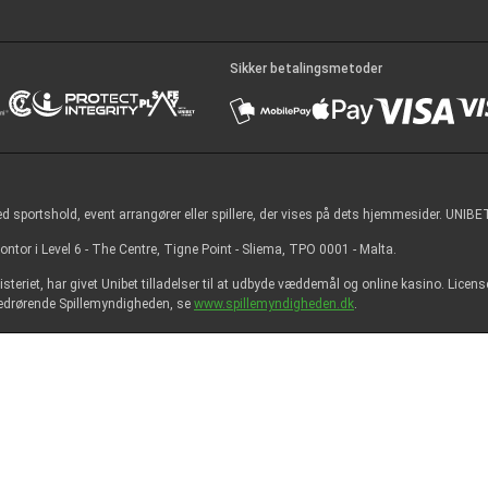
Sikker betalingsmetoder
ed sportshold, event arrangører eller spillere, der vises på dets hjemmesider. UNIBE
tor i Level 6 - The Centre, Tigne Point - Sliema, TPO 0001 - Malta.
eriet, har givet Unibet tilladelser til at udbyde væddemål og online kasino. Licens
 vedrørende Spillemyndigheden, se
www.spillemyndigheden.dk
.