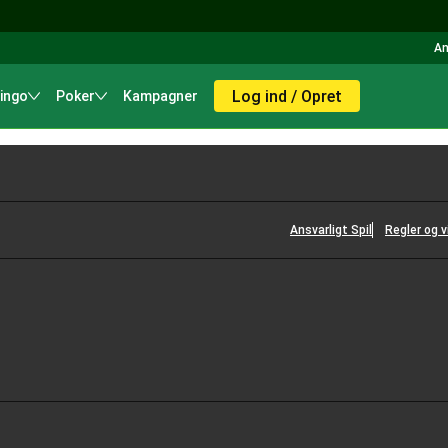
An
Log ind / Opret
ingo
Poker
Kampagner
Ansvarligt Spil
Regler og v