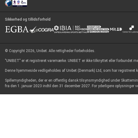
Sikkerhed og tillidsforhold
© Copyright 2026, Unibet. Alle rettigheder forbeholdes.
"UNIBET" er et registreret varemærke. UNIBET er ikke tilknyttet eller forbundet m
Denne hjemmeside vedligeholdes af Unibet (Denmark) Ltd, som har registreret kon
Spillemyndigheden, der er en offentlig dansk tilsynsmyndighed under Skatteminist
fra den 1. januar 2023 indtil den 31 december 2027. For yderligere oplysninger