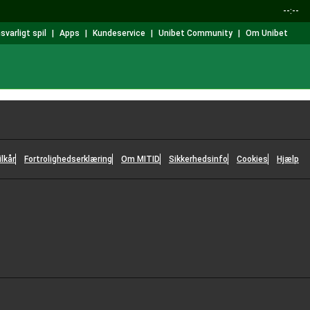
--:--
svarligt spil
|
Apps
|
Kundeservice
|
Unibet Community
|
Om Unibet
ilkår
Fortrolighedserklæring
Om MITID
Sikkerhedsinfo
Cookies
Hjælp