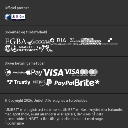
Officiel partner
Sikkerhed og tillidsforhold
Sikker betalingsmetoder
© Copyright 2026, Unibet. Alle rettigheder forbeholdes.
"UNIBET" er et registreret varemærke. UNIBET er ikke tilknyttet eller forbundet
med sportshold, event arrangører eller spillere, der vises på dets
hjemmesider. UNIBET er ikke tilknyttet eller forbundet med noget
mobilmærke.