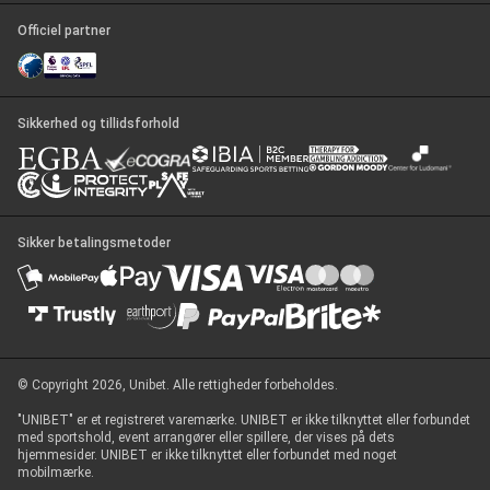
Officiel partner
Sikkerhed og tillidsforhold
Sikker betalingsmetoder
© Copyright 2026, Unibet. Alle rettigheder forbeholdes.
"UNIBET" er et registreret varemærke. UNIBET er ikke tilknyttet eller forbundet
med sportshold, event arrangører eller spillere, der vises på dets
hjemmesider. UNIBET er ikke tilknyttet eller forbundet med noget
mobilmærke.