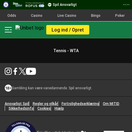
Spil Ansvarligt
--:--
Odds
Casino
Live Casino
Bingo
Poker
Log ind / Opret
Tennis - WTA
Gambling kan være vanedannende. Spil ansvarligt.
Ansvarligt Spil
Regler og vilkår
Fortrolighedserklæring
Om MITID
Sikkerhedsinfo
Cookies
Hjælp