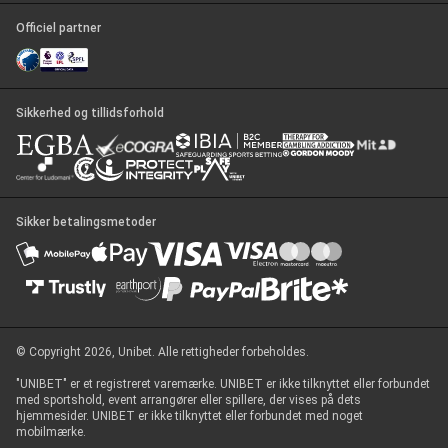
Officiel partner
Sikkerhed og tillidsforhold
Sikker betalingsmetoder
© Copyright 2026, Unibet. Alle rettigheder forbeholdes.
"UNIBET" er et registreret varemærke. UNIBET er ikke tilknyttet eller forbundet
med sportshold, event arrangører eller spillere, der vises på dets
hjemmesider. UNIBET er ikke tilknyttet eller forbundet med noget
mobilmærke.