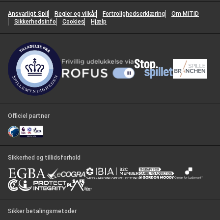
Ansvarligt Spil
Regler og vilkår
Fortrolighedserklæring
Om MITID
Sikkerhedsinfo
Cookies
Hjælp
Officiel partner
Sikkerhed og tillidsforhold
Sikker betalingsmetoder