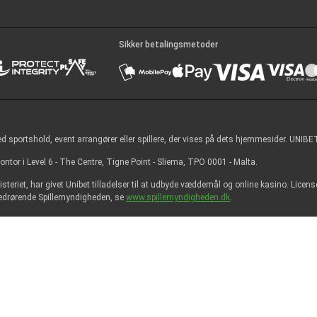
Sikker betalingsmetoder
ed sportshold, event arrangører eller spillere, der vises på dets hjemmesider. UNIBE
tor i Level 6 - The Centre, Tigne Point - Sliema, TPO 0001 - Malta.
eriet, har givet Unibet tilladelser til at udbyde væddemål og online kasino. Licens
 vedrørende Spillemyndigheden, se
www.spillemyndigheden.dk
.