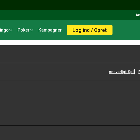
An
Log ind / Opret
ingo
Poker
Kampagner
Ansvarligt Spil