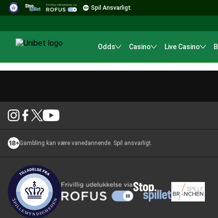
Spil Ansvarligt
Odds
Casino
Live Casino
B
Gambling kan være vanedannende. Spil ansvarligt.