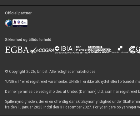
Officiel partner
Sikkerhed og tillidsforhold
© Copyright 2026, Unibet. Alle rettigheder forbeholdes.
"UNIBET" er et registreret varemærke. UNIBET er ikke tilknyttet eller forbundet m
Denne hjemmeside vedligeholdes af Unibet (Denmark) Ltd, som har registreret kon
Spillemyndigheden, der er en offentlig dansk tilsynsmyndighed under Skatteminist
fra den 1. januar 2023 indtil den 31 december 2027. For yderligere oplysninger