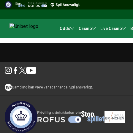
Spil Ansvarligt
Odds
Casino
Live Casino
B
Gambling kan være vanedannende. Spil ansvarligt.