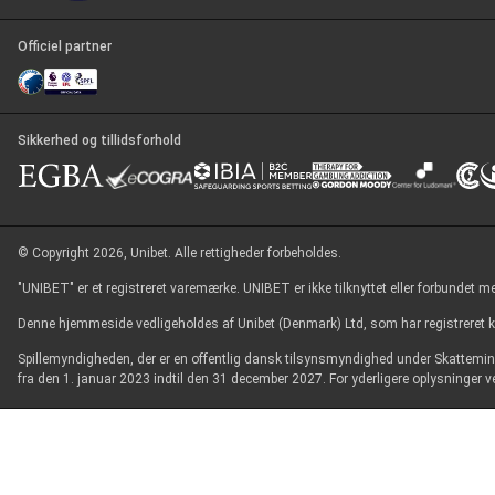
Officiel partner
Sikkerhed og tillidsforhold
© Copyright 2026, Unibet. Alle rettigheder forbeholdes.
"UNIBET" er et registreret varemærke. UNIBET er ikke tilknyttet eller forbundet m
Denne hjemmeside vedligeholdes af Unibet (Denmark) Ltd, som har registreret kon
Spillemyndigheden, der er en offentlig dansk tilsynsmyndighed under Skatteminist
fra den 1. januar 2023 indtil den 31 december 2027. For yderligere oplysninger