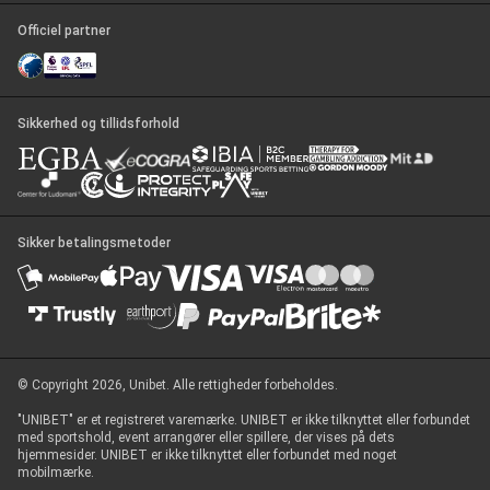
Officiel partner
Sikkerhed og tillidsforhold
Sikker betalingsmetoder
© Copyright 2026, Unibet. Alle rettigheder forbeholdes.
"UNIBET" er et registreret varemærke. UNIBET er ikke tilknyttet eller forbundet
med sportshold, event arrangører eller spillere, der vises på dets
hjemmesider. UNIBET er ikke tilknyttet eller forbundet med noget
mobilmærke.