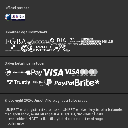
Officiel partner
Sikkerhed og tillidsforhold
Sikker betalingsmetoder
© Copyright 2026, Unibet. Alle rettigheder forbeholdes.
"UNIBET" er et registreret varemærke. UNIBET er ikke tilknyttet eller forbundet
med sportshold, event arrangører eller spillere, der vises på dets
hjemmesider. UNIBET er ikke tilknyttet eller forbundet med noget
mobilmærke.