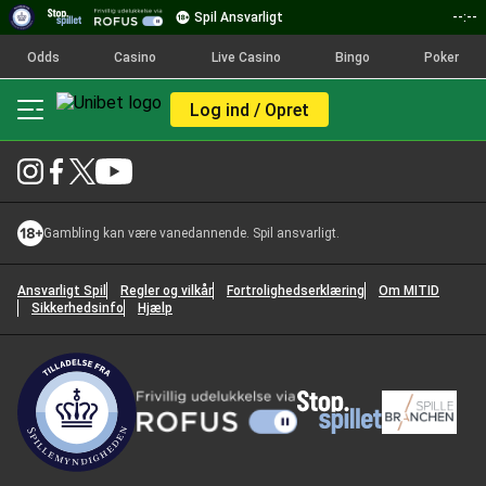
Spil Ansvarligt
--:--
Odds
Casino
Live Casino
Bingo
Poker
Log ind / Opret
Gambling kan være vanedannende. Spil ansvarligt.
Ansvarligt Spil
Regler og vilkår
Fortrolighedserklæring
Om MITID
Sikkerhedsinfo
Hjælp