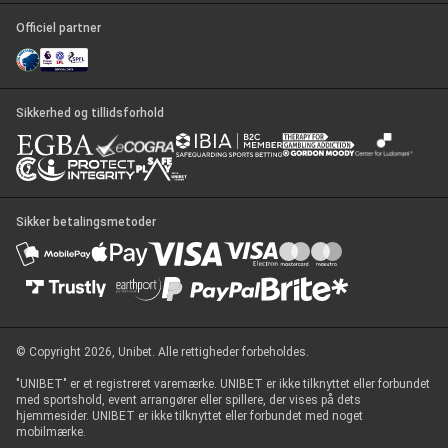
Officiel partner
Sikkerhed og tillidsforhold
Sikker betalingsmetoder
© Copyright 2026, Unibet. Alle rettigheder forbeholdes.
"UNIBET" er et registreret varemærke. UNIBET er ikke tilknyttet eller forbundet
med sportshold, event arrangører eller spillere, der vises på dets
hjemmesider. UNIBET er ikke tilknyttet eller forbundet med noget
mobilmærke.