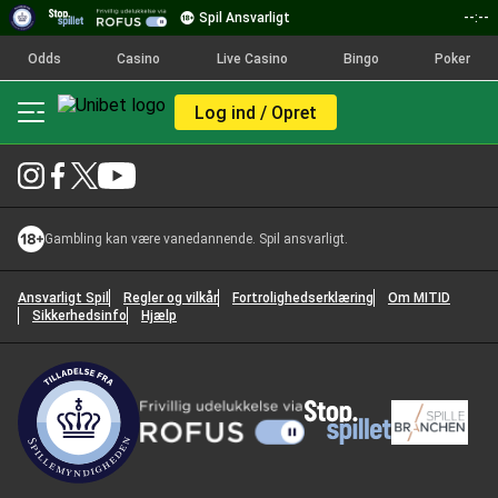
Spil Ansvarligt
--:--
Odds
Casino
Live Casino
Bingo
Poker
Log ind / Opret
Gambling kan være vanedannende. Spil ansvarligt.
Ansvarligt Spil
Regler og vilkår
Fortrolighedserklæring
Om MITID
Sikkerhedsinfo
Hjælp