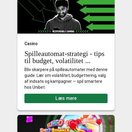
Casino
Spilleautomat-strategi - tips
til budget, volatilitet ...
Bliv skarpere på spilleautomater med denne
guide. Lær om volatilitet, budgettering, valg
af indsats og kampagner — spil smartere
hos Unibet.
Læs mere