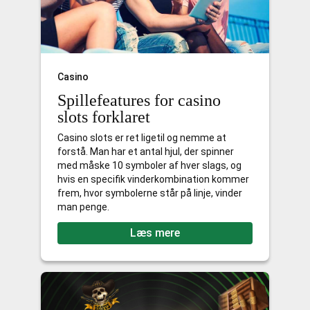
Casino
Spillefeatures for casino
slots forklaret
Casino slots er ret ligetil og nemme at
forstå. Man har et antal hjul, der spinner
med måske 10 symboler af hver slags, og
hvis en specifik vinderkombination kommer
frem, hvor symbolerne står på linje, vinder
man penge.
Læs mere