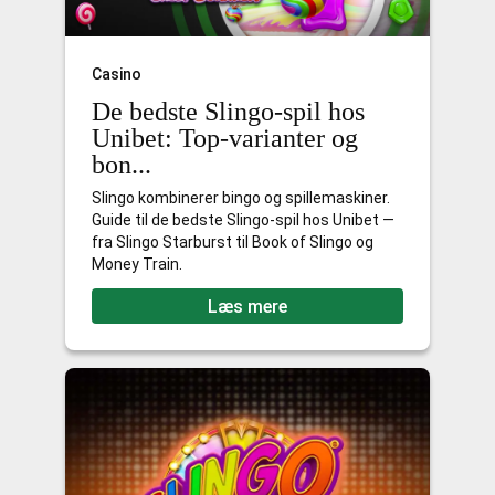
Casino
De bedste Slingo-spil hos
Unibet: Top-varianter og
bon...
Slingo kombinerer bingo og spillemaskiner.
Guide til de bedste Slingo-spil hos Unibet —
fra Slingo Starburst til Book of Slingo og
Money Train.
Læs mere