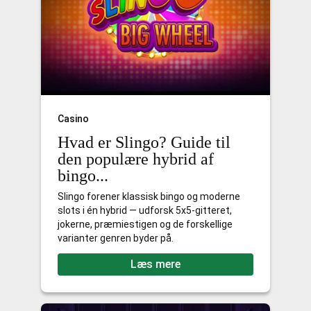
Casino
Hvad er Slingo? Guide til
den populære hybrid af
bingo...
Slingo forener klassisk bingo og moderne
slots i én hybrid — udforsk 5x5-gitteret,
jokerne, præmiestigen og de forskellige
varianter genren byder på.
Læs mere