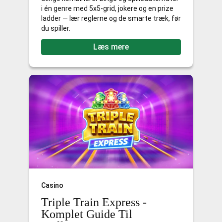
i én genre med 5x5-grid, jokere og en prize
ladder — lær reglerne og de smarte træk, før
du spiller.
Læs mere
Casino
Triple Train Express -
Komplet Guide Til