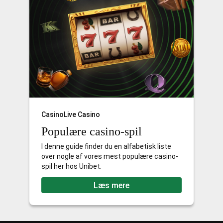
Casino
Live Casino
Populære casino-spil
I denne guide finder du en alfabetisk liste
over nogle af vores mest populære casino-
spil her hos Unibet.
Læs mere