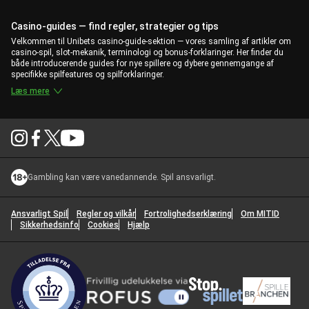
Casino-guides — find regler, strategier og tips
Velkommen til Unibets casino-guide-sektion — vores samling af artikler om
casino-spil, slot-mekanik, terminologi og bonus-forklaringer. Her finder du
både introducerende guides for nye spillere og dybere gennemgange af
specifikke spilfeatures og spilforklaringer.
Læs mere
Gambling kan være vanedannende. Spil ansvarligt.
Ansvarligt Spil
Regler og vilkår
Fortrolighedserklæring
Om MITID
Sikkerhedsinfo
Cookies
Hjælp