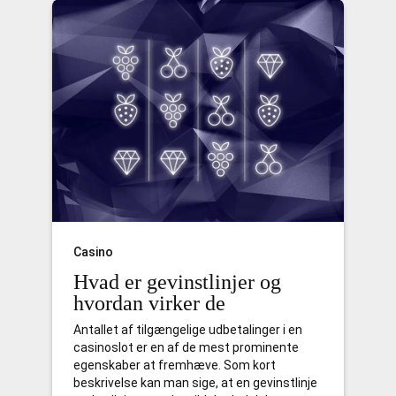
Casino
Hvad er gevinstlinjer og
hvordan virker de
Antallet af tilgængelige udbetalinger i en
casinoslot er en af de mest prominente
egenskaber at fremhæve. Som kort
beskrivelse kan man sige, at en gevinstlinje