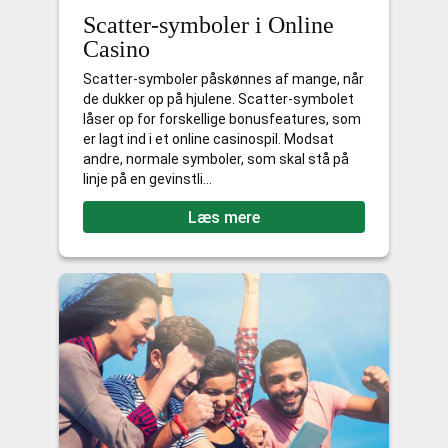
Scatter-symboler i Online
Casino
Scatter-symboler påskønnes af mange, når
de dukker op på hjulene. Scatter-symbolet
låser op for forskellige bonusfeatures, som
er lagt ind i et online casinospil. Modsat
andre, normale symboler, som skal stå på
linje på en gevinstli...
Læs mere