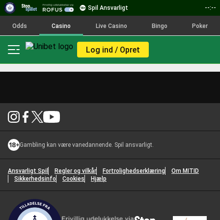
Spil Ansvarligt
--:--
Odds
Casino
Live Casino
Bingo
Poker
Log ind / Opret
Gambling kan være vanedannende. Spil ansvarligt.
Ansvarligt Spil
Regler og vilkår
Fortrolighedserklæring
Om MITID
Sikkerhedsinfo
Cookies
Hjælp