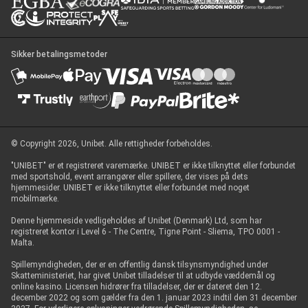
Sikker betalingsmetoder
© Copyright 2026, Unibet. Alle rettigheder forbeholdes.
"UNIBET" er et registreret varemærke. UNIBET er ikke tilknyttet eller forbundet
med sportshold, event arrangører eller spillere, der vises på dets
hjemmesider. UNIBET er ikke tilknyttet eller forbundet med noget
mobilmærke.
Denne hjemmeside vedligeholdes af Unibet (Denmark) Ltd, som har
registreret kontor i Level 6 - The Centre, Tigne Point - Sliema, TPO 0001 -
Malta.
Spillemyndigheden, der er en offentlig dansk tilsynsmyndighed under
Skatteministeriet, har givet Unibet tilladelser til at udbyde væddemål og
online kasino. Licensen hidrører fra tilladelser, der er dateret den 12.
december 2022 og som gælder fra den 1. januar 2023 indtil den 31 december