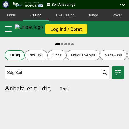
Spil Ansvarligt
--:--
Odds
Casino
Live Casino
Bingo
Poker
Log ind / Opret
Til Dig
Nye Spil
Slots
Eksklusive Spil
Megaways
r
å
e
.
Anbefalet til dig
0 spil