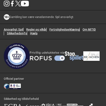
Gambling kan være vanedannende. Spil ansvarligt.
Ansvarligt Spil
Regler og vilkår
Fortrolighedserklæring
Om MITID
Sikkerhedsinfo
Hjælp
Officiel partner
Sikkerhed og tillidsforhold