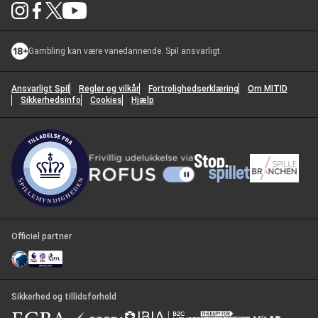
Gambling kan være vanedannende. Spil ansvarligt.
Ansvarligt Spil
Regler og vilkår
Fortrolighedserklæring
Om MITID
Sikkerhedsinfo
Cookies
Hjælp
Officiel partner
Sikkerhed og tillidsforhold