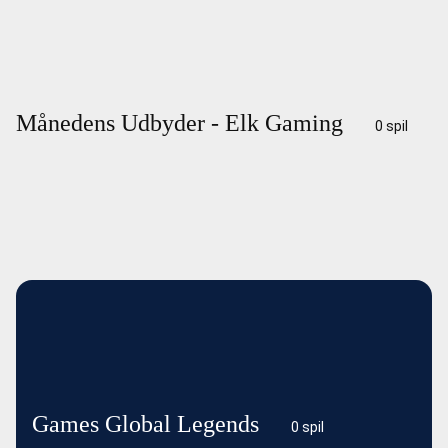
Månedens Udbyder - Elk Gaming
0 spil
Games Global Legends
0 spil