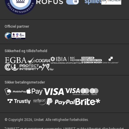
Officiel partner
Sikkerhed og tillidsforhold
Sikker betalingsmetoder
© Copyright 2026, Unibet. Alle rettigheder forbeholdes.