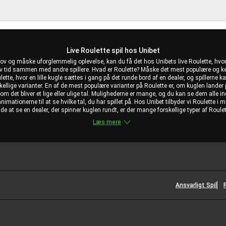
Live Roulette spil hos Unibet
jov og måske uforglemmelig oplevelse, kan du få det hos Unibets live Roulette, hvo
ov tid sammen med andre spillere. Hvad er Roulette? Måske det mest populære og ken
ette, hvor en lille kugle sættes i gang på det runde bord af en dealer, og spillerne k
ellige varianter. En af de mest populære varianter på Roulette er, om kuglen lander på 
m det bliver et lige eller ulige tal. Mulighederne er mange, og du kan se dem alle i
animationerne til at se hvilke tal, du har spillet på. Hos Unibet tilbyder vi Roulette i
ide at se en dealer, der spinner kuglen rundt, er der mange forskellige typer af Roulet
Læs mere
Ansvarligt Spil