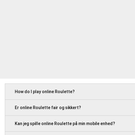
How do I play online Roulette?
Er online Roulette fair og sikkert?
Kan jeg spille online Roulette på min mobile enhed?