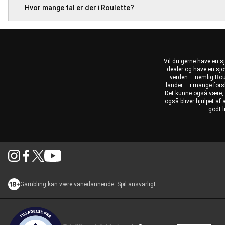
Hvor mange tal er der i Roulette?
Vil du gerne have en s
dealer og have en sj
verden – nemlig Roul
lander – i mange forsk
Det kunne også være, o
også bliver hjulpet af 
godt l
Gambling kan være vanedannende. Spil ansvarligt.