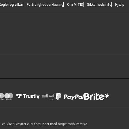
Regler og vilkår
Fortrolighedserklæring
Om MITID
Sikkerhedsinfo
Hjælp
T er ikke tilknyttet eller forbundet med noget mobilmærke.