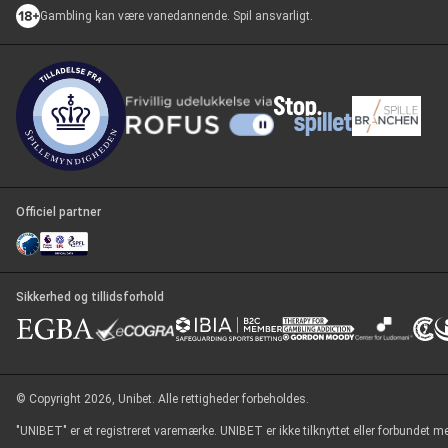
Gambling kan være vanedannende. Spil ansvarligt.
Officiel partner
Sikkerhed og tillidsforhold
© Copyright 2026, Unibet. Alle rettigheder forbeholdes.
"UNIBET" er et registreret varemærke. UNIBET er ikke tilknyttet eller forbundet m