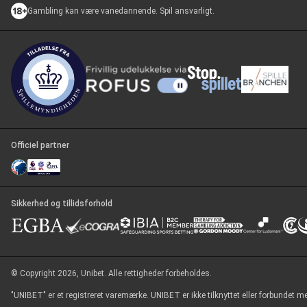
Gambling kan være vanedannende. Spil ansvarligt.
Officiel partner
Sikkerhed og tillidsforhold
© Copyright 2026, Unibet. Alle rettigheder forbeholdes.
"UNIBET" er et registreret varemærke. UNIBET er ikke tilknyttet eller forbundet m