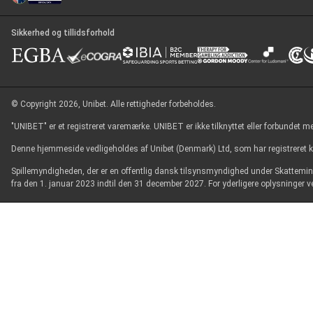
Sikkerhed og tillidsforhold
© Copyright 2026, Unibet. Alle rettigheder forbeholdes.
"UNIBET" er et registreret varemærke. UNIBET er ikke tilknyttet eller forbundet m
Denne hjemmeside vedligeholdes af Unibet (Denmark) Ltd, som har registreret kon
Spillemyndigheden, der er en offentlig dansk tilsynsmyndighed under Skatteminist
fra den 1. januar 2023 indtil den 31 december 2027. For yderligere oplysninger