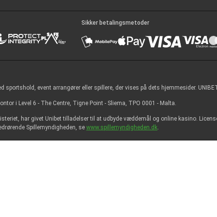
Sikker betalingsmetoder
ed sportshold, event arrangører eller spillere, der vises på dets hjemmesider. UNIBE
tor i Level 6 - The Centre, Tigne Point - Sliema, TPO 0001 - Malta.
eriet, har givet Unibet tilladelser til at udbyde væddemål og online kasino. Licens
 vedrørende Spillemyndigheden, se
www.spillemyndigheden.dk
.