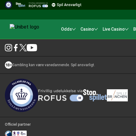
Spil Ansvarligt
Odds
Casino
Live Casino
B
Gambling kan være vanedannende. Spil ansvarligt.
Officiel partner