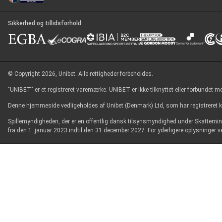
Sikkerhed og tillidsforhold
© Copyright 2026, Unibet. Alle rettigheder forbeholdes.
"UNIBET" er et registreret varemærke. UNIBET er ikke tilknyttet eller forbundet m
Denne hjemmeside vedligeholdes af Unibet (Denmark) Ltd, som har registreret kon
Spillemyndigheden, der er en offentlig dansk tilsynsmyndighed under Skatteminist
fra den 1. januar 2023 indtil den 31 december 2027. For yderligere oplysninger