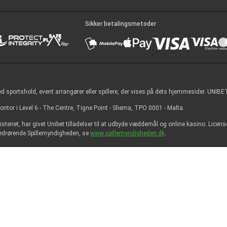
Sikker betalingsmetoder
ed sportshold, event arrangører eller spillere, der vises på dets hjemmesider. UNIBE
tor i Level 6 - The Centre, Tigne Point - Sliema, TPO 0001 - Malta.
eriet, har givet Unibet tilladelser til at udbyde væddemål og online kasino. Licens
 vedrørende Spillemyndigheden, se
www.spillemyndigheden.dk
.