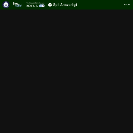
Spil Ansvarligt
--:--