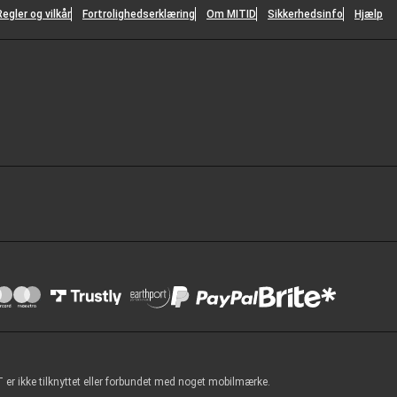
Regler og vilkår
Fortrolighedserklæring
Om MITID
Sikkerhedsinfo
Hjælp
T er ikke tilknyttet eller forbundet med noget mobilmærke.