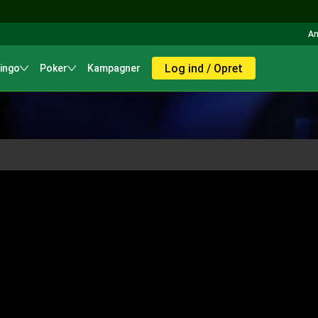
An
Log ind / Opret
ingo
Poker
Kampagner