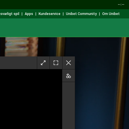
--:--
svarligt spil
|
Apps
|
Kundeservice
|
Unibet Community
|
Om Unibet