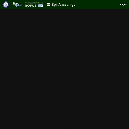
Spil Ansvarligt
--:--