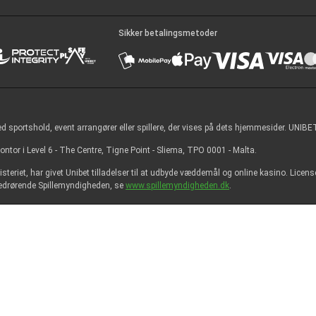
Sikker betalingsmetoder
ed sportshold, event arrangører eller spillere, der vises på dets hjemmesider. UNIBE
tor i Level 6 - The Centre, Tigne Point - Sliema, TPO 0001 - Malta.
eriet, har givet Unibet tilladelser til at udbyde væddemål og online kasino. Licens
 vedrørende Spillemyndigheden, se
www.spillemyndigheden.dk
.