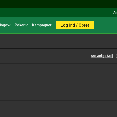
An
Log ind / Opret
ingo
Poker
Kampagner
Ansvarligt Spil