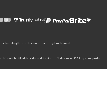
T er ikke tilknyttet eller forbundet med noget mobilmærke.
en hidrører fra tilladelser, der er dateret den 12. december 2022 og som gælder