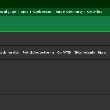
--:--
svarligt spil
|
Apps
|
Kundeservice
|
Unibet Community
|
Om Unibet
Regler og vilkår
Fortrolighedserklæring
Om MITID
Sikkerhedsinfo
Hjælp