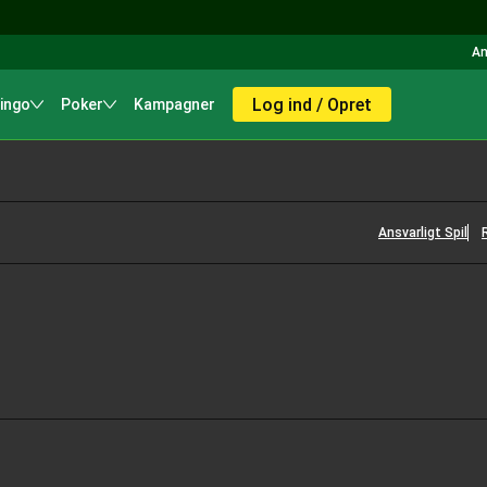
An
Log ind / Opret
ingo
Poker
Kampagner
Ansvarligt Spil