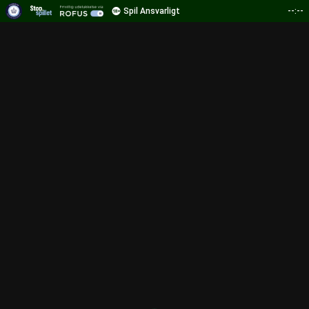
Spil Ansvarligt
--:--