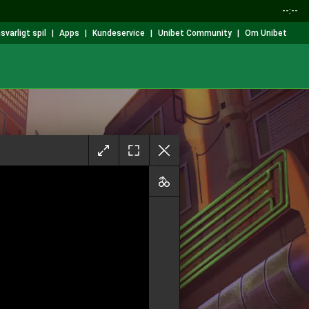
--:--
svarligt spil
|
Apps
|
Kundeservice
|
Unibet Community
|
Om Unibet