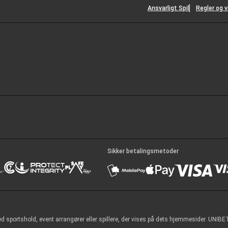
Ansvarligt Spil
Regler og v
Sikker betalingsmetoder
ed sportshold, event arrangører eller spillere, der vises på dets hjemmesider. UNIBE