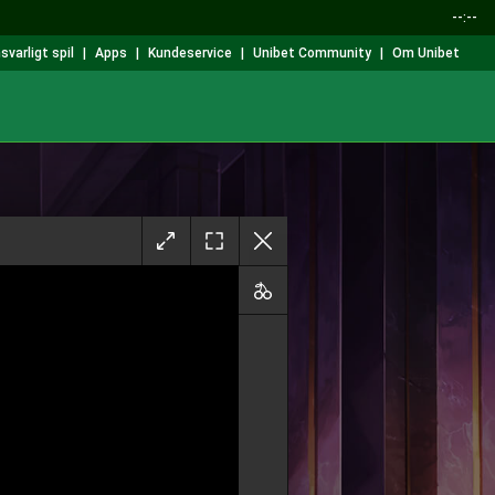
--:--
svarligt spil
|
Apps
|
Kundeservice
|
Unibet Community
|
Om Unibet