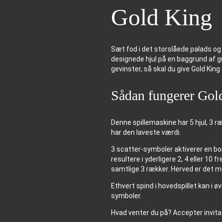
Gold King
Sæt fod i det storslåede palads og 
designede hjul på en baggrund af gu
gevinster, så skal du give Gold King
Sådan fungerer Gol
Denne spillemaskine har 5 hjul, 3 r
har den laveste værdi.
3 scatter-symboler aktiverer en bo
resultere i yderligere 2, 4 eller 1
samtlige 3 rækker. Herved er det 
Ethvert spind i hovedspillet kan i ø
symboler.
Hvad venter du på? Accepter invita