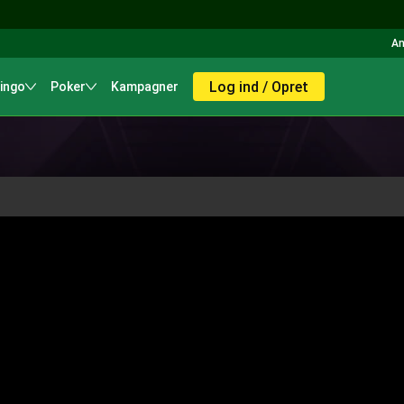
An
Log ind / Opret
ingo
Poker
Kampagner