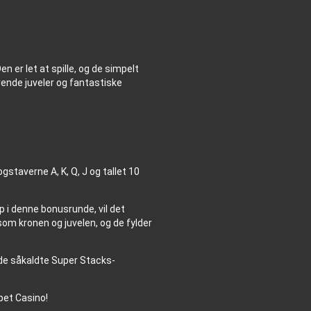
n er let at spille, og de simpelt
rende juveler og fantastiske
staverne A, K, Q, J og tallet 10
p i denne bonusrunde, vil det
som kronen og juvelen, og de fylder
f de såkaldte Super Stacks-
bet Casino!