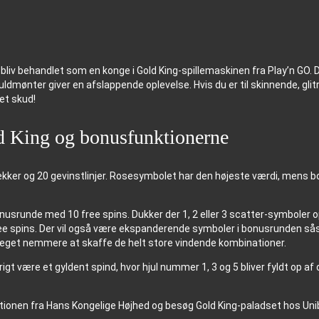
bliv behandlet som en konge i Gold King-spillemaskinen fra Play’n GO. De
ldmønter giver en afslappende oplevelse. Hvis du er til skinnende, glit
 et skud!
d King og bonusfunktionerne
ækker og 20 gevinstlinjer. Rosesymbolet har den højeste værdi, mens bog
nusrunde med 10 free spins. Dukker der 1, 2 eller 3 scatter-symboler o
0 free spins. Der vil også være ekspanderende symboler i bonusrunden så
meget nemmere at skaffe de helt store vindende kombinationer.
vrigt være et gyldent spind, hvor hjul nummer 1, 3 og 5 bliver fyldt op a
tionen fra Hans Kongelige Højhed og besøg Gold King-paladset hos Uni