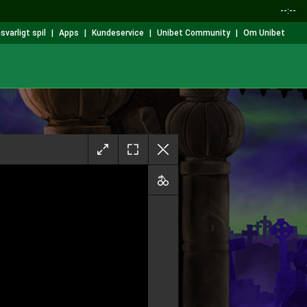
--:--
svarligt spil
|
Apps
|
Kundeservice
|
Unibet Community
|
Om Unibet