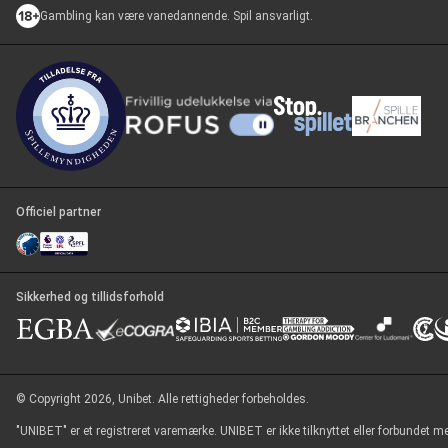
Gambling kan være vanedannende. Spil ansvarligt.
Officiel partner
Sikkerhed og tillidsforhold
© Copyright 2026, Unibet. Alle rettigheder forbeholdes.
"UNIBET" er et registreret varemærke. UNIBET er ikke tilknyttet eller forbundet m