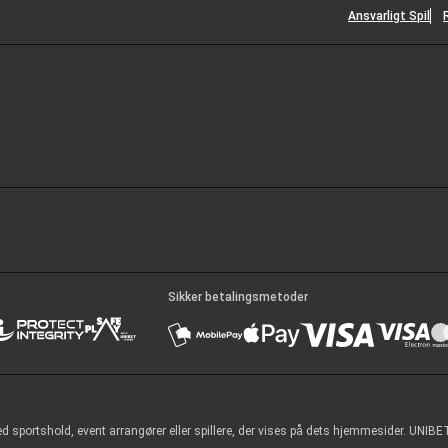
Ansvarligt Spil
Sikker betalingsmetoder
ed sportshold, event arrangører eller spillere, der vises på dets hjemmesider. UNIBE