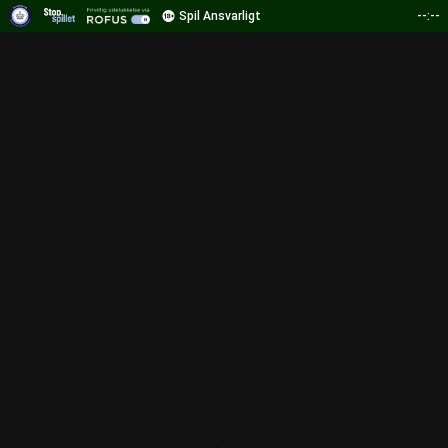
Spil Ansvarligt
--:--