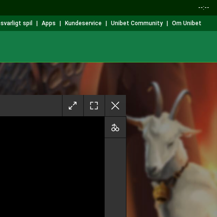
--:--
svarligt spil
|
Apps
|
Kundeservice
|
Unibet Community
|
Om Unibet