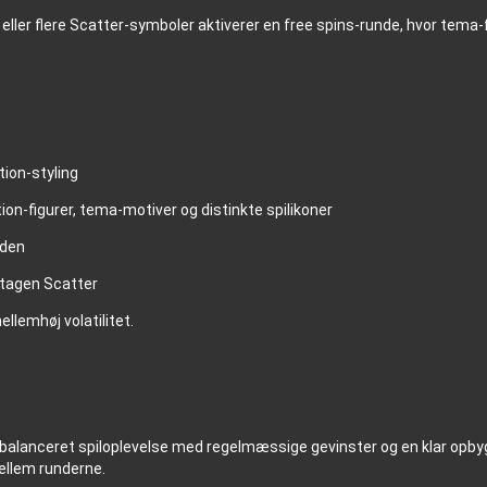
eller flere Scatter-symboler aktiverer en free spins-runde, hvor tema-f
tion-styling
ion-figurer, tema-motiver og distinkte spilikoner
nden
dtagen Scatter
llemhøj volatilitet.
n balanceret spiloplevelse med regelmæssige gevinster og en klar opb
ellem runderne.