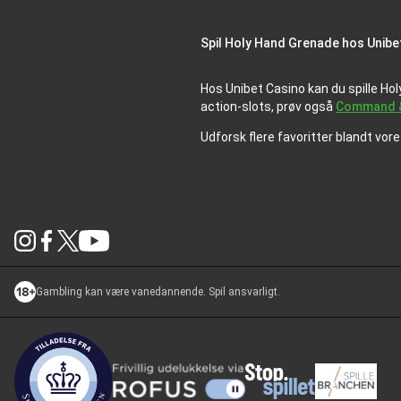
Spil Holy Hand Grenade hos Unib
Hos Unibet Casino kan du spille Hol
action-slots, prøv også
Command & 
Udforsk flere favoritter blandt vore
Gambling kan være vanedannende. Spil ansvarligt.