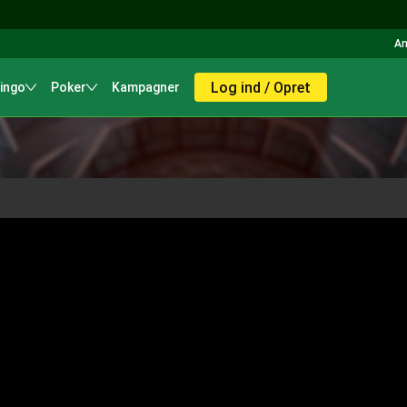
An
Log ind / Opret
ingo
Poker
Kampagner