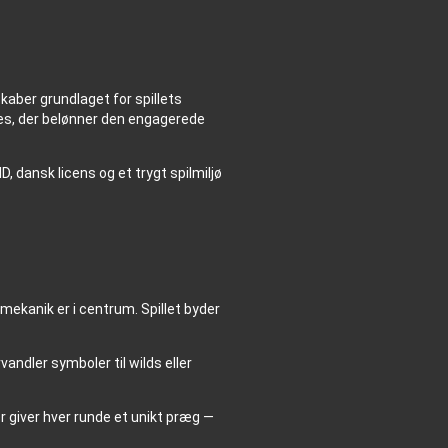
kaber grundlaget for spillets
es, der belønner den engagerede
, dansk licens og et trygt spilmiljø
-mekanik er i centrum. Spillet byder
andler symboler til wilds eller
r giver hver runde et unikt præg —