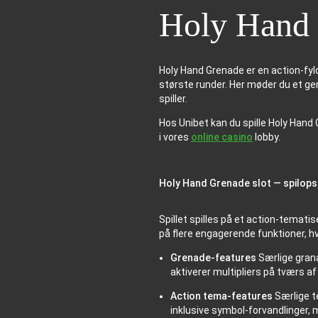
Holy Hand
Holy Hand Grenade er en action-fyld
største runder. Her møder du et g
spiller.
Hos Unibet kan du spille Holy Hand 
i vores
online casino
lobby.
Holy Hand Grenade slot — spilops
Spillet spilles på et action-tematis
på flere engagerende funktioner, h
Grenade-features
Særlige grana
aktiverer multipliers på tværs af
Action tema-features
Særlige te
inklusive symbol-forvandlinger, 