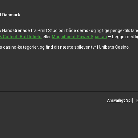
et Danmark
y Hand Grenade fra Print Studios i både demo- og rigtige penge-tilstan
Collect: Battlefield
eller
Magnificent Power Spartan
— begge med li
s casino-kategorier, og find dit næste spileventyr i Unibets Casino.
Ansvarligt Spil