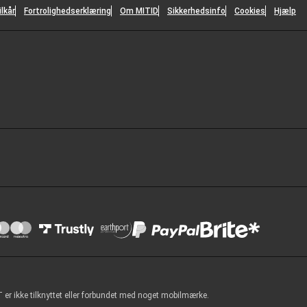
ilkår
Fortrolighedserklæring
Om MITID
Sikkerhedsinfo
Cookies
Hjælp
T er ikke tilknyttet eller forbundet med noget mobilmærke.