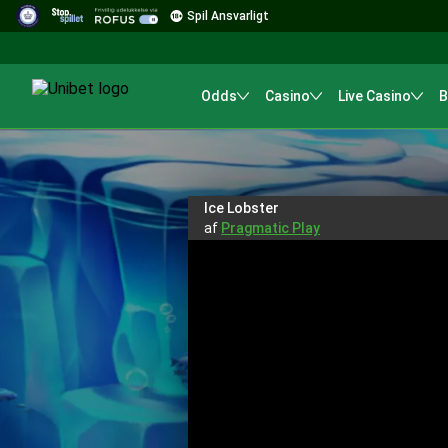
Spil Ansvarligt
Odds
Casino
Live Casino
B
Ice Lobster
af
Pragmatic Play