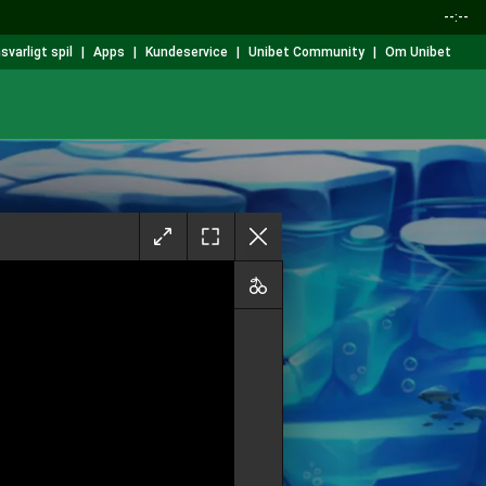
--:--
svarligt spil
|
Apps
|
Kundeservice
|
Unibet Community
|
Om Unibet