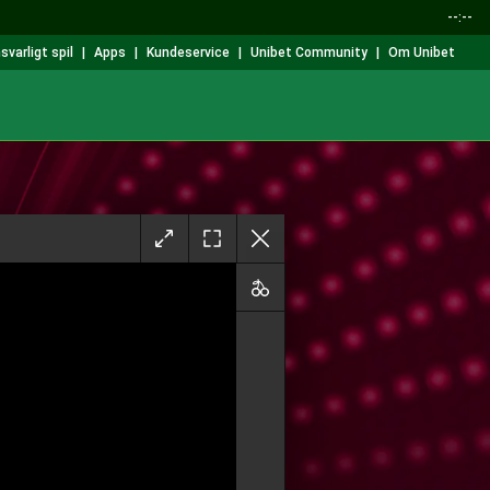
--:--
svarligt spil
|
Apps
|
Kundeservice
|
Unibet Community
|
Om Unibet