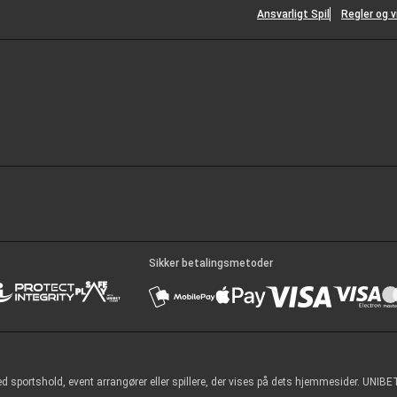
Ansvarligt Spil
Regler og v
Sikker betalingsmetoder
ed sportshold, event arrangører eller spillere, der vises på dets hjemmesider. UNIBE