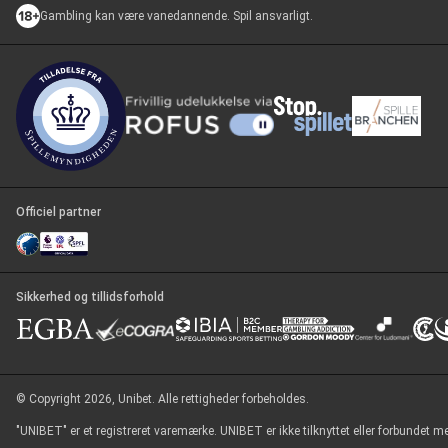
Gambling kan være vanedannende. Spil ansvarligt.
Officiel partner
Sikkerhed og tillidsforhold
© Copyright 2026, Unibet. Alle rettigheder forbeholdes.
"UNIBET" er et registreret varemærke. UNIBET er ikke tilknyttet eller forbundet m