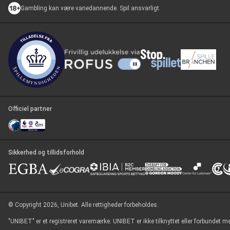
Gambling kan være vanedannende. Spil ansvarligt.
Officiel partner
Sikkerhed og tillidsforhold
© Copyright 2026, Unibet. Alle rettigheder forbeholdes.
"UNIBET" er et registreret varemærke. UNIBET er ikke tilknyttet eller forbundet m