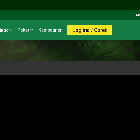
An
Log ind / Opret
ingo
Poker
Kampagner