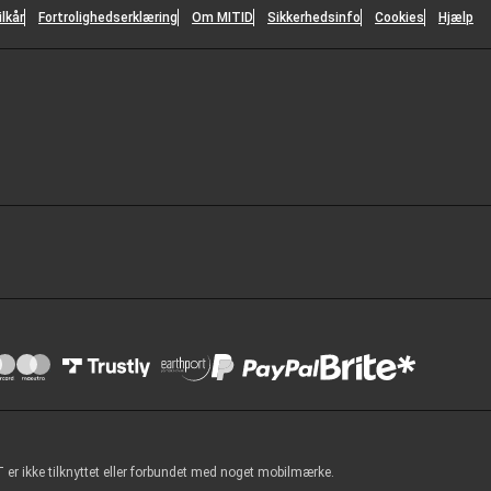
ilkår
Fortrolighedserklæring
Om MITID
Sikkerhedsinfo
Cookies
Hjælp
T er ikke tilknyttet eller forbundet med noget mobilmærke.