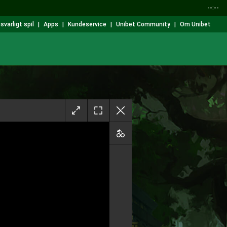
--:--
svarligt spil
|
Apps
|
Kundeservice
|
Unibet Community
|
Om Unibet