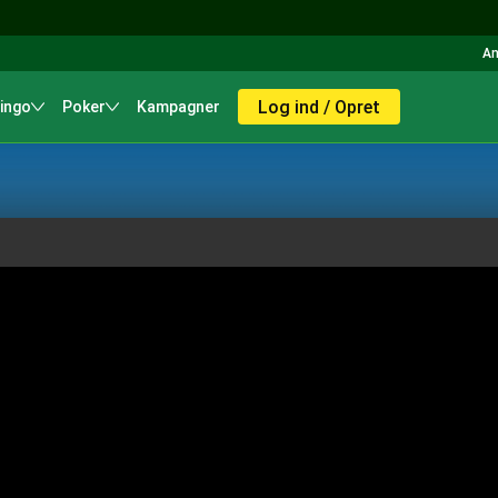
An
Log ind / Opret
ingo
Poker
Kampagner