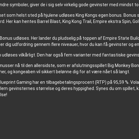
ndre symboler, giver de i sig selv virkelig gode gevinster med mindst to
ket som helst sted på hjulene udløses King Kongs egen bonus. Bonus sk
. Her kan hentes Barrel Blast, King Kong Trail, Empire ekstra Spin, Go
onus udløses. Her lander du pludselig på toppen af Empire State Build
ver dig udfordring gennem flere niveauer, hvor du kan få gevinster og en
 udløses vilkårligt. Den har også fem varianter med fantastiske gevi
onusser nå til den allersidste, som er afslutningsspillet Big Monkey B
r, og kongeaben vil sikkert belønne dig for at være nået så langt.
lueprint Gaming har en tilbagebetalingsprocent (RTP) på 95,59 %. Volat
ellem gevinsternes størrelse og deres hyppighed. Synes du om spillet, 
lse!