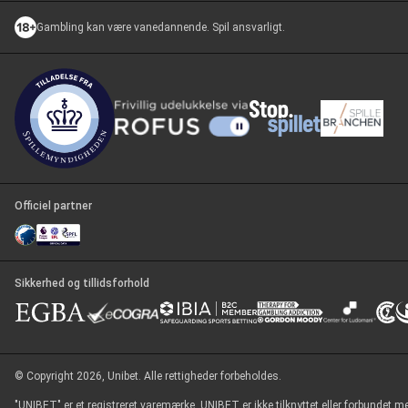
Gambling kan være vanedannende. Spil ansvarligt.
Officiel partner
Sikkerhed og tillidsforhold
© Copyright 2026, Unibet. Alle rettigheder forbeholdes.
"UNIBET" er et registreret varemærke. UNIBET er ikke tilknyttet eller forbundet m