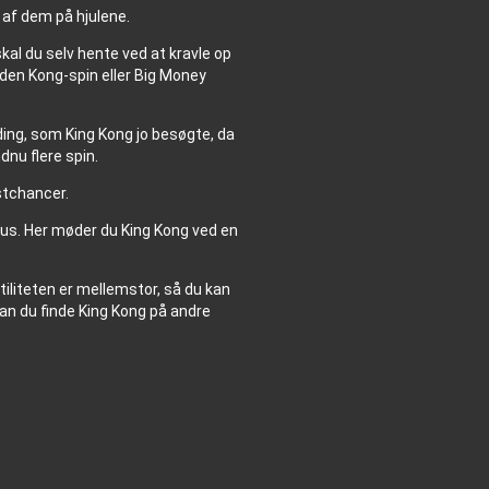
 af dem på hjulene.
al du selv hente ved at kravle op
lden Kong-spin eller Big Money
ing, som King Kong jo besøgte, da
dnu flere spin.
nstchancer.
onus. Her møder du King Kong ved en
iliteten er mellemstor, så du kan
kan du finde King Kong på andre