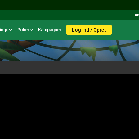
An
Log ind / Opret
ingo
Poker
Kampagner