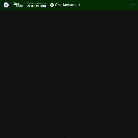
Spil Ansvarligt
--:--