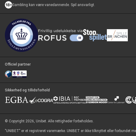
Gambling kan være vanedannende. Spil ansvarligt.
Officiel partner
Sikkerhed og tillidsforhold
© Copyright 2026, Unibet. Alle rettigheder forbeholdes.
"UNIBET" er et registreret varemærke. UNIBET er ikke tilknyttet eller forbundet m