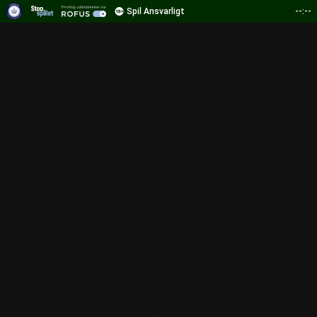
Spil Ansvarligt
--:--